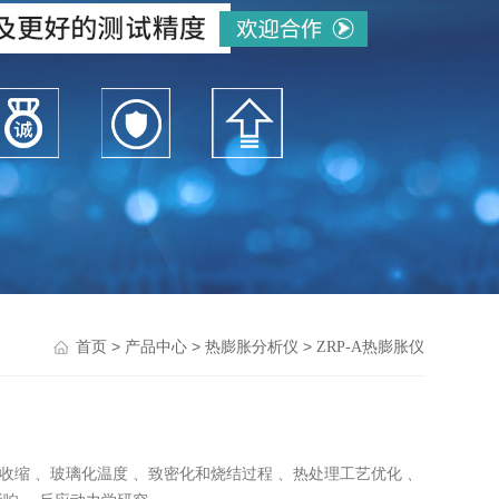
>
>
>
首页
产品中心
热膨胀分析仪
ZRP-A热膨胀仪
与收缩 、玻璃化温度 、致密化和烧结过程 、热处理工艺优化 、