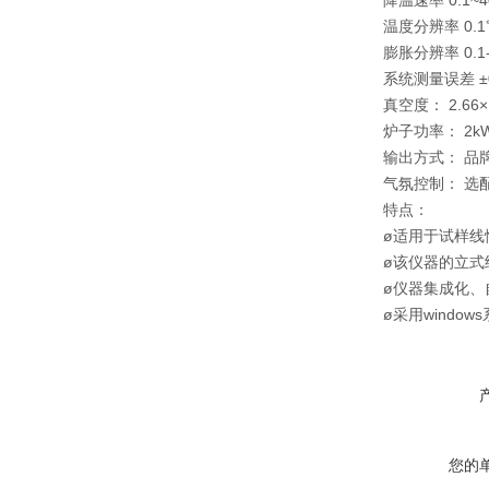
降温速率 0.1~4
温度分辨率 0.1
膨胀分辨率 0.1
系统测量误差 ±0.
真空度： 2.66×
炉子功率： 2k
输出方式： 品
气氛控制： 选
特点：
ø适用于试样
ø该仪器的立
ø仪器集成化
ø采用windo
您的