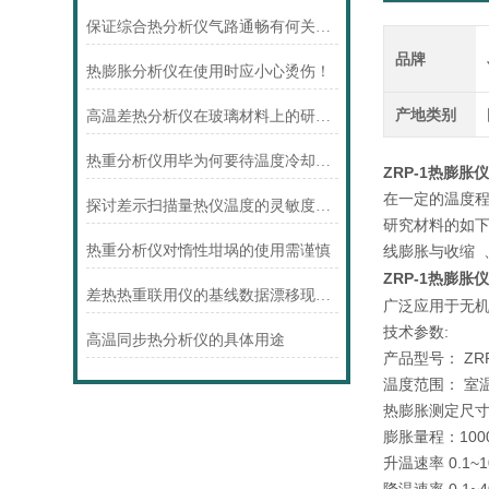
保证综合热分析仪气路通畅有何关键之处？
品牌
热膨胀分析仪在使用时应小心烫伤！
产地类别
高温差热分析仪在玻璃材料上的研究！
热重分析仪用毕为何要待温度冷却后才可关软件？
ZRP-1热膨胀
在一定的温度
探讨差示扫描量热仪温度的灵敏度校正
研究材料的如
线膨胀与收缩 
热重分析仪对惰性坩埚的使用需谨慎
ZRP-1热膨胀
差热热重联用仪的基线数据漂移现象分析
广泛应用于无
技术参数:
高温同步热分析仪的具体用途
产品型号： ZR
温度范围： 室温
热膨胀测定尺寸：
膨胀量程：100
升温速率 0.1~1