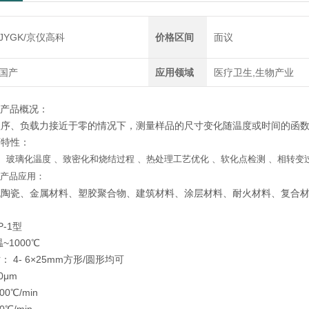
JYGK/京仪高科
价格区间
面议
国产
应用领域
医疗卫生,生物产业
仪
产品概况：
程序、负载力接近于零的情况下，测量样品的尺寸变化随温度或时间的函
下特性：
、
玻璃化温度 、
致密化和烧结过程 、
热处理工艺优化 、软化点检测 、相转变
仪
产品应用：
机陶瓷、金属材料、塑胶聚合物、建筑材料、涂层材料、耐火材料、复合
P-1型
~1000℃
 4- 6×25mm方形/圆形均可
0μm
00℃/min