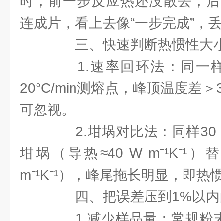
时，前一步反应热还没散去，后
连成片，看上去像“一步完成”，
三、快速判断热惯性大
1.速率回环法：同一样品分
20°C/min测熔点，峰顶温度差
可忽视。
2.坩埚对比法：同样30 mg 
坩埚（导热≈40 W m⁻¹K⁻¹）
m⁻¹K⁻¹），峰尾拖长明显，即热
四、把误差压到1%以内
1.减少样品量：常规粉末1