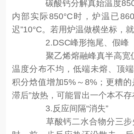
碳酸钙分解真始温度850
内部实际850°C时，炉温已86
迟”10°C。若用炉温做横坐标，
2.DSC峰形拖尾、假峰
聚乙烯熔融峰真半高宽仅6
温度分布不均，低端未熔、顶端
积分焓值增加5%～8%；更糟的
滞后”放热，可能冒出一个本不存
3.反应间隔“消失”
草酸钙二水合物分三步失