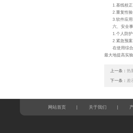
1.基线校正
2.重复性验
3.软件应用
六、安全事
1.个人防护
2.紧急预案
在使用综合热
最大地提高实
上一条：
热
下一条：
差
|
|
网站首页
关于我们