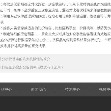
：每次测试前后都应对仪器做一次空载运行，记录下此时的基线作为后续
证：同一条件下至少重复三次独立实验，通过对比各次结果来评估数据的
：利用专业软件处理原始数据，提取有用信息如峰值温度、焓变值等，并
项
：操作人员需穿戴适当的防护装备，比如隔热手套、护目镜等，以防烫伤
：制定详细的应急预案，一旦发生火灾或其他安全事故能够迅速有效地应
分析仪进行数据采集的过程中，从样品制备到最终结果分析的每一个环
验效率并获得高质量的研究成果。
重分析仪基本的几大机械性能简介
示扫描量热仪所配备的标准物质有什么用？
|
|
|
产品中心
新闻动态
技术中心
视频中