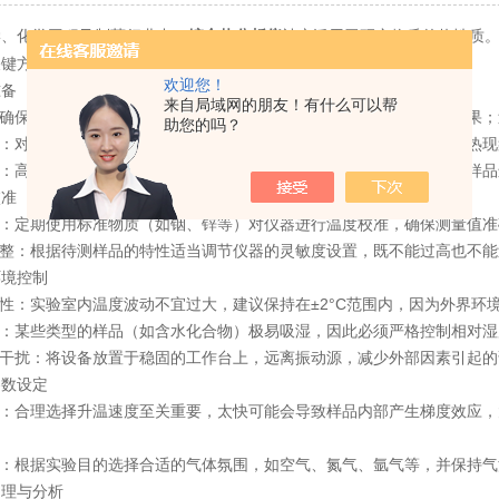
化学工程及制药行业中，
被广泛用于研究物质的热性质
综合热分析仪
关键方面：
欢迎您！
备
来自局域网的朋友！有什么可以帮
确保使用的样品量适中。过多的样品可能导致热量分布不均，影响结果；
助您的吗？
：对于粉末状或颗粒状样品，应尽量保证其粒度均匀，以避免局部过热现
：高纯度的样品可以减少背景噪音，提高数据的精确度。必要时可对样品
准
：定期使用标准物质（如铟、锌等）对仪器进行温度校准，确保测量值准
整：根据待测样品的特性适当调节仪器的灵敏度设置，既不能过高也不能
境控制
性：实验室内温度波动不宜过大，建议保持在±2°C范围内，因为外界环
某些类型的样品（如含水化合物）极易吸湿，因此必须严格控制相对湿度在
干扰：将设备放置于稳固的工作台上，远离振动源，减少外部因素引起的
数设定
：合理选择升温速度至关重要，太快可能会导致样品内部产生梯度效应，
：根据实验目的选择合适的气体氛围，如空气、氮气、氩气等，并保持气
理与分析