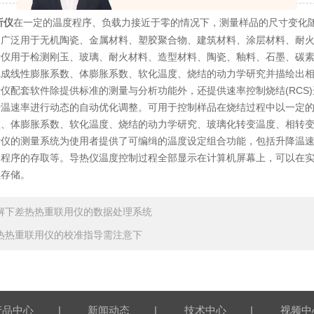
在一定的温度程序、负载力接近于零的情况下，测量样品的尺寸变化
析仪
，广泛用于无机陶瓷、金属材料、塑胶聚合物、建筑材料、涂层材料、耐
用于检测刚玉、玻璃、耐火材料、造型材料、陶瓷、釉料、石墨、碳素
完成线性膨胀系数、体膨胀系数、软化温度、烧结的动力学研究并描绘出
配套软件除提供标准的测量与分析功能外，还提供速率控制烧结(RCS)
升温速率进行动态的自动优化调整。可用于控制样品在烧结过程中以一定
、体膨胀系数、软化温度、烧结的动力学研究、玻璃化转变温度、相转变、
的测量系统为使用者提供了可编缉的温度设定组合功能，包括升降温速率
用程序的存取等。导热仪温度控制过程全部显示在计算机屏幕上，可以在
续存储。
解下差热热重联用仪的数据处理系统
热热重联用仪的校准指导需注意下
|
|
|
产品中心
新闻动态
技术中心
视频中