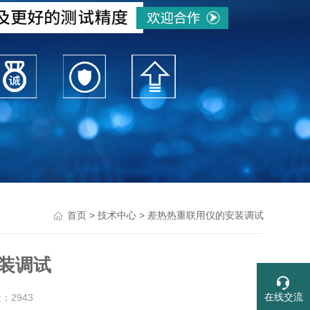
>
> 差热热重联用仪的安装调试
首页
技术中心
装调试
量：
2943
在线交流