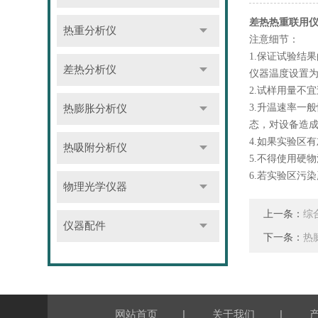
差热热重联用
热重分析仪
注意细节：
1.保证试验结
差热分析仪
仪器温度设置为6
2.试样用量不
3.升温速率一
热膨胀分析仪
态，对设备造
4.如果实验区
热吸附分析仪
5.不得使用硬
6.若实验区污染
物理光学仪器
上一条：
综
仪器配件
下一条：
热
|
|
网站首页
关于我们