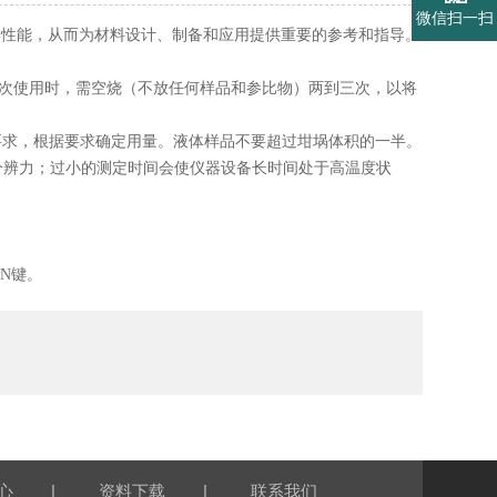
微信扫一扫
学性能，从而为材料设计、制备和应用提供重要的参考和指导。
再次使用时，需空烧（不放任何样品和参比物）两到三次，以将
有要求，根据要求确定用量。液体样品不要超过坩埚体积的一半。
降低分辨力；过小的测定时间会使仪器设备长时间处于高温度状
UN键。
|
|
心
资料下载
联系我们