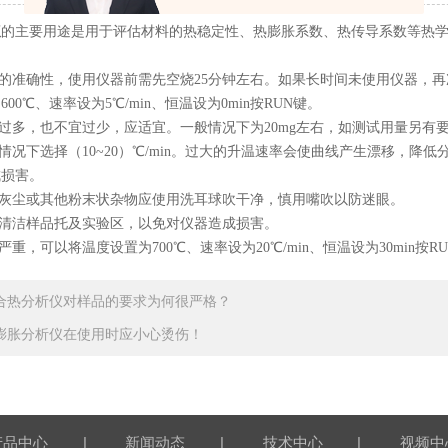
仪
的主要用途是用于评估材料的热稳定性、热膨胀系数、热传导系数等热
果的准确性，使用仪器前需先空烧25分钟左右。如果长时间未使用仪器，
00℃、速率设为5℃/min、恒温设为0min按RUN键。
宜过多，也不宜过少，应适宜。一般情况下为20mg左右，如测试用量另
般情况下选择（10~20）℃/min。过大的升温速率会使曲线产生漂移，
成损害。
有灰尘或其他粉末状杂物应使用洗耳球吹干净，慎用嘴吹以防迷眼。
物清洁样品托及实验区，以免对仪器造成损害。
严重，可以将温度设置为700℃、速率设为20℃/min、恒温设为30min按R
合热分析仪对样品的要求为何很严格？
膨胀分析仪在使用时应小心烫伤！
|
|
|
产品中心
新闻动态
技术中心
视频中