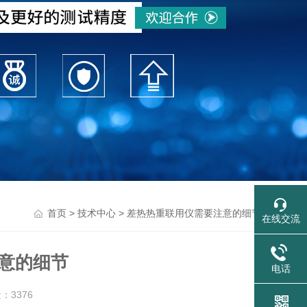
>
> 差热热重联用仪需要注意的细节
首页
技术中心
在线交流
意的细节
电话
量：
3376