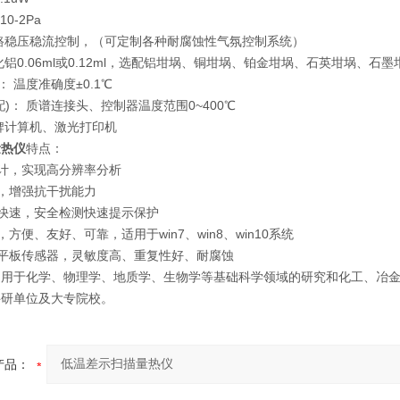
10-2Pa
路稳压稳流控制，（可定制各种耐腐蚀性气氛控制系统）
铝0.06ml或0.12ml，选配铝坩埚、铜坩埚、铂金坩埚、石英坩埚、石墨
： 温度准确度±0.1℃
)： 质谱连接头、控制器温度范围0~400℃
牌计算机、激光打印机
量热仪
特点：
计，实现高分辨率分析
，增强抗干扰能力
快速，安全检测快速提示保护
方便、友好、可靠，适用于win7、win8、win10系统
质平板传感器，灵敏度高、重复性好、耐腐蚀
泛用于化学、物理学、地质学、生物学等基础科学领域的研究和化工、冶
科研单位及大专院校。
产品：