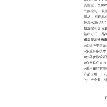
真空度： 2.66X
气氛控制： 双
坩埚： 标配氧化
恒温水浴(选配)
恒温控制器(选配
输出方式： 品
低温差示扫描
ø低噪声电路设
ø多重屏蔽技术
ø仪器参数设置
ø仪器软件界面，
ø采用铂铑材
产品应用：广
的生产企业、