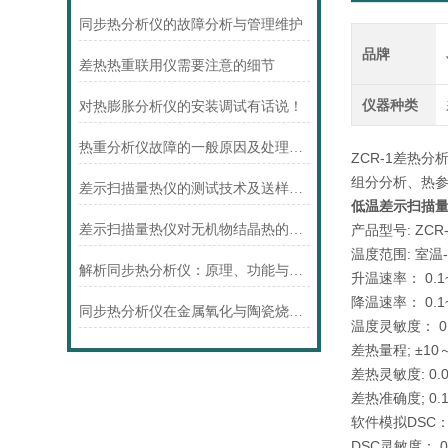
同步热分析仪的故障分析与管理维护
品牌
差热热重联用仪需要注意的细节
仪器种类
对热膨胀分析仪的安装调试有话说！
热重分析仪故障的一般原因及处理思路
ZCR-1差热
组分分析、热
差示扫描量热仪的测试技术及送样要求简析
低温差示扫描
产品型号: ZCR
差示扫描量热仪对无机物结晶热的研究
温度范围: 室温-
解析同步热分析仪：原理、功能与多维应用场景
升温速率： 0.1~
降温速率： 0.1~
同步热分析仪在金属氧化与陶瓷烧结中的深度应用
温度灵敏度： 0
差热量程; ±10～
差热灵敏度: 0.0
差热准确度; 0.1
软件模拟DSC： 
DSC灵敏度： 0