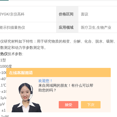
JYGK/京仪高科
价格区间
面议
差示扫描量热仪
应用领域
医疗卫生,生物产业
分析仪研究材料如下特性：用于研究物质的相变、分解、化合、脱水、吸附
参数测定和动力学参数测定等。
量热仪
技术参数:
-1型
1000度
100℃/min
40℃/min
欢迎您！
.1℃
来自局域网的朋友！有什么可以帮
助您的吗？
±1000uV
1μV
μV
±1～±100mW
.1uW